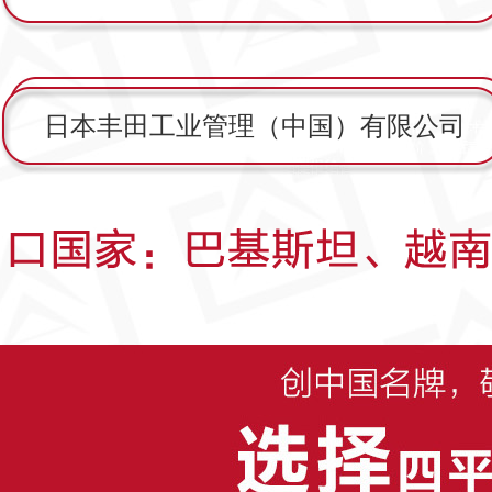
日本丰田工业管理（中国）有限公司