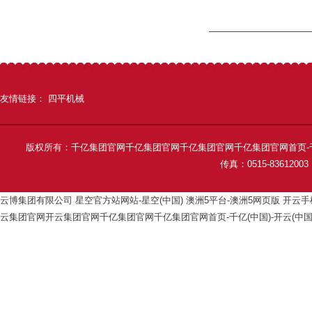
友情链接：
四平机械
版权所有：千亿集团官网千亿集团官网千亿集团官网千亿集团官网首页-千亿(中国)-千亿(中国
传真：0515-836120
云博集团有限公司
星空官方站网站-星空(中国)
澳洲5平台-澳洲5网页版
开云手
云集团官网开云集团官网千亿集团官网千亿集团官网首页-千亿(中国)-开云(中国