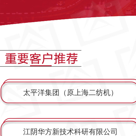
太平洋集团（原上海二纺机）
江阴华方新技术科研有限公司