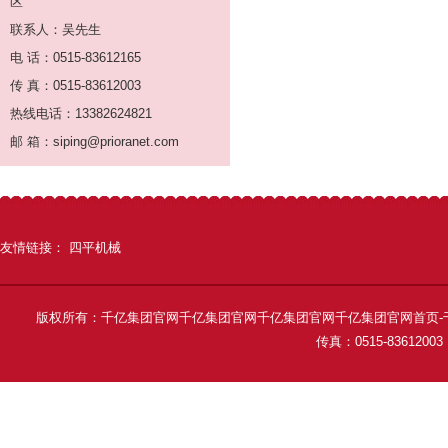
区
联系人：吴先生
电 话：0515-83612165
传 真：0515-83612003
热线电话：13382624821
邮 箱：siping@prioranet.com
友情链接：
四平机械
版权所有：千亿集团官网千亿集团官网千亿集团官网千亿集团官网首页-千亿(中国)-千亿(中国
传真：0515-836120