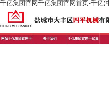
千亿集团官网千亿集团官网首页-千亿(中
网站千亿集团官网千
关于我们
千亿集团官网千亿集
亿集团官网首页-千亿
团官网首页-千亿(中
(中国)
国)