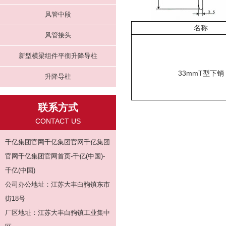
风管中段
名称
风管接头
新型横梁组件平衡升降导柱
33mmT型下销
升降导柱
联系方式
CONTACT US
千亿集团官网千亿集团官网千亿集团
官网千亿集团官网首页-千亿(中国)-
千亿(中国)
公司办公地址：江苏大丰白驹镇东市
街18号
厂区地址：江苏大丰白驹镇工业集中